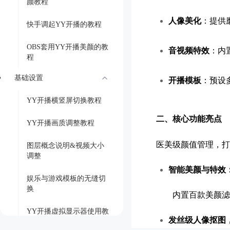
颜教程
人像美化
：提供
快手调起YY开播的教程
OBS套用YY开播美颜的教
音视频特效
：内
程
基础设置
开播模板
：预设
YY开播横竖屏切换教程
二、核心功能亮点
YY开播画质调整教程
医美级颜值管理，打
图层概念说明&视频大小
调整
智能美颜与特效
娱乐与游戏模板的无缝切
换
内置百款美颜滤
YY开播虚拟显示器使用教
发丝级人像抠图
程